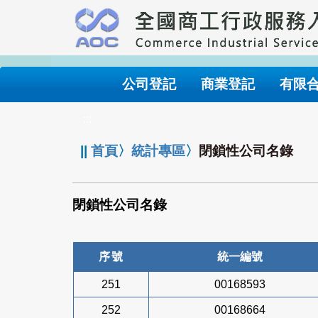
跳
到
主
要
內
公司登記
商業登記
有限
容
:::
||
首頁
〉
統計專區
〉
閉鎖性公司名錄
閉鎖性公司名錄
序號
統一編號
251
00168593
252
00168664