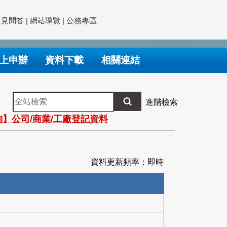
常見問答
|
網站導覽
|
公務專區
上申辦
資料下載
相關連結
全
進階檢索
站
】公司/商業/工廠登記資料
檢
索
資料更新頻率：即時