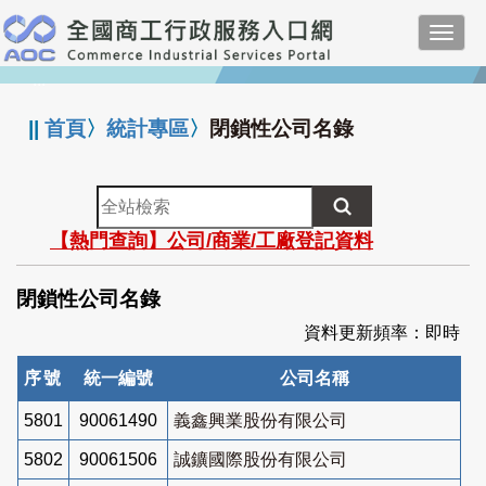
跳
Toggl
到
navig
主
:::
要
內
||
首頁
〉
統計專區
〉
閉鎖性公司名錄
容
全
站
【熱門查詢】公司/商業/工廠登記資料
檢
索
閉鎖性公司名錄
資料更新頻率：即時
序號
統一編號
公司名稱
5801
90061490
義鑫興業股份有限公司
5802
90061506
誠鑛國際股份有限公司