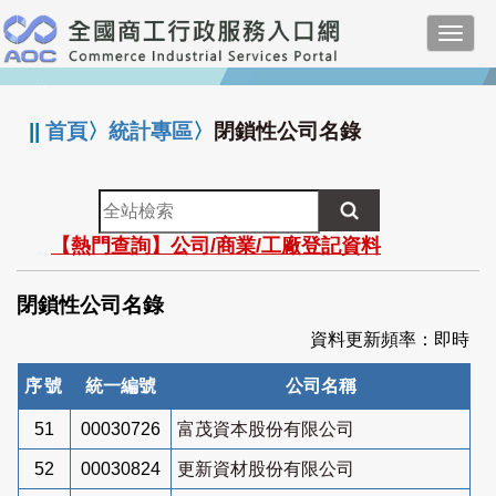
跳
Toggl
到
navig
主
:::
要
內
||
首頁
〉
統計專區
〉
閉鎖性公司名錄
容
全
站
【熱門查詢】公司/商業/工廠登記資料
檢
索
閉鎖性公司名錄
資料更新頻率：即時
序號
統一編號
公司名稱
51
00030726
富茂資本股份有限公司
52
00030824
更新資材股份有限公司