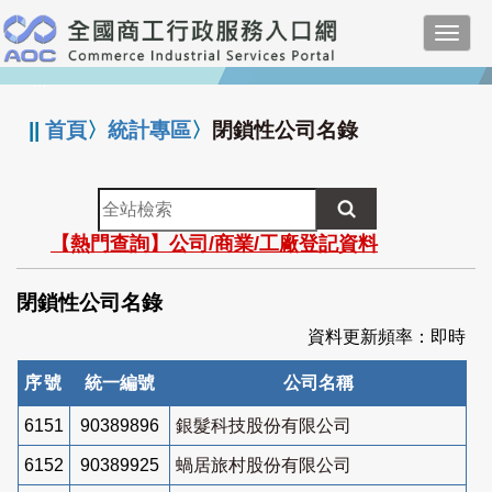
跳
Toggl
到
navig
主
:::
要
內
||
首頁
〉
統計專區
〉
閉鎖性公司名錄
容
全
站
【熱門查詢】公司/商業/工廠登記資料
檢
索
閉鎖性公司名錄
資料更新頻率：即時
序號
統一編號
公司名稱
6151
90389896
銀髮科技股份有限公司
6152
90389925
蝸居旅村股份有限公司