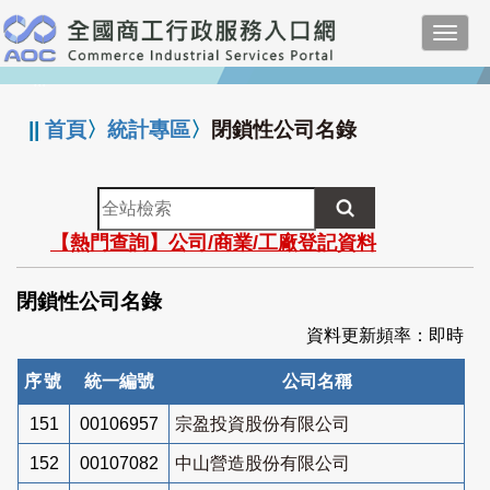
跳
Toggl
到
navig
主
:::
要
內
||
首頁
〉
統計專區
〉
閉鎖性公司名錄
容
全
站
【熱門查詢】公司/商業/工廠登記資料
檢
索
閉鎖性公司名錄
資料更新頻率：即時
序號
統一編號
公司名稱
151
00106957
宗盈投資股份有限公司
152
00107082
中山營造股份有限公司