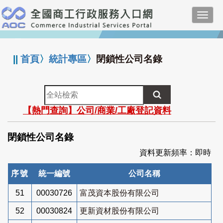
跳
Toggl
到
navig
主
:::
要
內
||
首頁
〉
統計專區
〉
閉鎖性公司名錄
容
全
站
【熱門查詢】公司/商業/工廠登記資料
檢
索
閉鎖性公司名錄
資料更新頻率：即時
序號
統一編號
公司名稱
51
00030726
富茂資本股份有限公司
52
00030824
更新資材股份有限公司