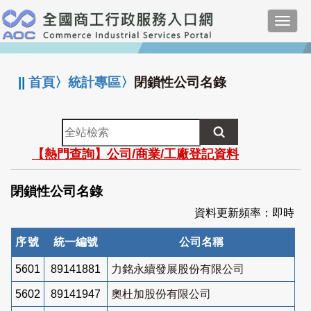
跳
Toggl
到
navig
主
:::
要
內
||
首頁
〉
統計專區
〉
閉鎖性公司名錄
容
全
站
【熱門查詢】公司/商業/工廠登記資料
檢
索
閉鎖性公司名錄
資料更新頻率：即時
序號
統一編號
公司名稱
5601
89141881
力銘永續發展股份有限公司
5602
89141947
奧杜加股份有限公司