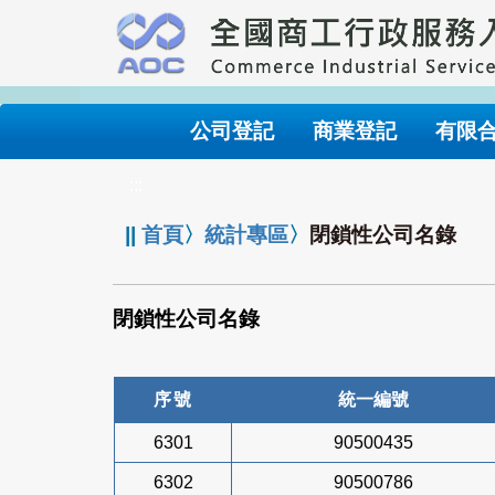
跳
到
主
要
內
公司登記
商業登記
有限
容
:::
||
首頁
〉
統計專區
〉
閉鎖性公司名錄
閉鎖性公司名錄
序號
統一編號
6301
90500435
6302
90500786