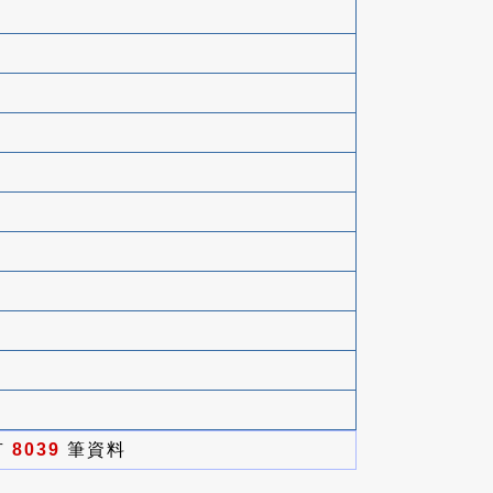
有
8039
筆資料