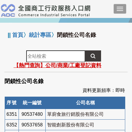
跳
Toggl
到
navig
主
:::
要
內
||
首頁
〉
統計專區
〉
閉鎖性公司名錄
容
全
站
【熱門查詢】公司/商業/工廠登記資料
檢
索
閉鎖性公司名錄
資料更新頻率：即時
序號
統一編號
公司名稱
6351
90537480
單廚食旅行銷股份有限公司
6352
90537658
智能創新股份有限公司