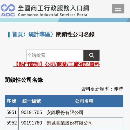
跳
Toggl
到
navig
主
:::
要
內
||
首頁
〉
統計專區
〉
閉鎖性公司名錄
容
全
站
【熱門查詢】公司/商業/工廠登記資料
檢
索
閉鎖性公司名錄
資料更新頻率：即時
序號
統一編號
公司名稱
5951
90191705
安錦股份有限公司
5952
90191780
聚城實業股份有限公司