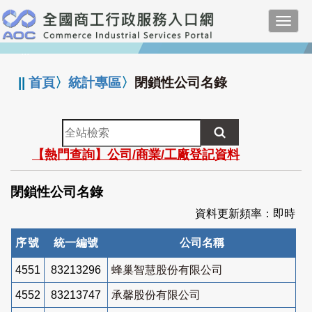
跳
Toggl
到
navig
主
:::
要
內
||
首頁
〉
統計專區
〉
閉鎖性公司名錄
容
全
站
【熱門查詢】公司/商業/工廠登記資料
檢
索
閉鎖性公司名錄
資料更新頻率：即時
序號
統一編號
公司名稱
4551
83213296
蜂巢智慧股份有限公司
4552
83213747
承馨股份有限公司