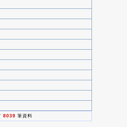
有
8039
筆資料