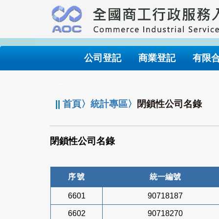
跳
到
主
要
內
公司登記
商業登記
有限
容
:::
||
首頁
〉
統計專區
〉
閉鎖性公司名錄
閉鎖性公司名錄
序號
統一編號
6601
90718187
6602
90718270