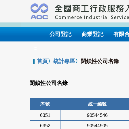
跳
到
主
要
內
公司登記
商業登記
有限
容
:::
||
首頁
〉
統計專區
〉
閉鎖性公司名錄
閉鎖性公司名錄
序號
統一編號
6351
90544546
6352
90544905