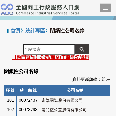
跳
Toggl
到
navig
主
:::
要
內
||
首頁
〉
統計專區
〉
閉鎖性公司名錄
容
全
站
【熱門查詢】公司/商業/工廠登記資料
檢
索
閉鎖性公司名錄
資料更新頻率：即時
序號
統一編號
公司名稱
101
00072437
康擎國際股份有限公司
102
00073793
昆兆益公益股份有限公司