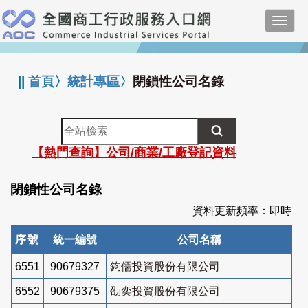
跳
Toggl
到
navig
主
:::
要
內
||
首頁
〉
統計專區
〉
閉鎖性公司名錄
容
全
站
【熱門查詢】公司/商業/工廠登記資料
檢
索
閉鎖性公司名錄
資料更新頻率：即時
序號
統一編號
公司名稱
6551
90679327
鈞儒投資股份有限公司
6552
90679375
劭奕投資股份有限公司