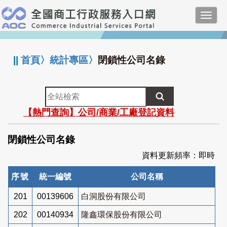
跳
Toggl
到
navig
主
:::
要
內
||
首頁
〉
統計專區
〉
閉鎖性公司名錄
容
全
站
【熱門查詢】公司/商業/工廠登記資料
檢
索
閉鎖性公司名錄
資料更新頻率：即時
序號
統一編號
公司名稱
201
00139606
白洞股份有限公司
202
00140934
隆鑫環保股份有限公司