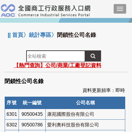
跳
Toggl
到
navig
主
:::
要
內
||
首頁
〉
統計專區
〉
閉鎖性公司名錄
容
全
站
【熱門查詢】公司/商業/工廠登記資料
檢
索
閉鎖性公司名錄
資料更新頻率：即時
序號
統一編號
公司名稱
6301
90500435
康苑國際股份有限公司
6302
90500786
愛利奧科技股份有限公司