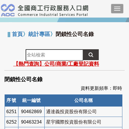
跳
Toggl
到
navig
主
:::
要
內
||
首頁
〉
統計專區
〉
閉鎖性公司名錄
容
全
站
【熱門查詢】公司/商業/工廠登記資料
檢
索
閉鎖性公司名錄
資料更新頻率：即時
序號
統一編號
公司名稱
6251
90462869
通達義投資股份有限公司
6252
90463234
星宇國際投資股份有限公司