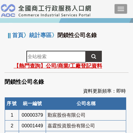
跳
Toggl
到
navig
主
:::
要
內
||
首頁
〉
統計專區
〉
閉鎖性公司名錄
容
全
站
【熱門查詢】公司/商業/工廠登記資料
檢
索
閉鎖性公司名錄
資料更新頻率：即時
序號
統一編號
公司名稱
1
00000379
勤宸股份有限公司
2
00001449
嘉霆投資股份有限公司