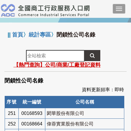
跳
Toggl
到
navig
主
:::
要
內
||
首頁
〉
統計專區
〉
閉鎖性公司名錄
容
全
站
【熱門查詢】公司/商業/工廠登記資料
檢
索
閉鎖性公司名錄
資料更新頻率：即時
序號
統一編號
公司名稱
251
00168593
閎華股份有限公司
252
00168664
偉蓉實業股份有限公司