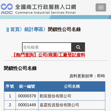
跳
Toggl
到
navig
主
:::
要
內
||
首頁
〉
統計專區
〉
閉鎖性公司名錄
容
全
站
【熱門查詢】公司/商業/工廠登記資料
檢
索
閉鎖性公司名錄
資料更新頻率：即時
序號
統一編號
公司名稱
1
00000379
勤宸股份有限公司
2
00001449
嘉霆投資股份有限公司