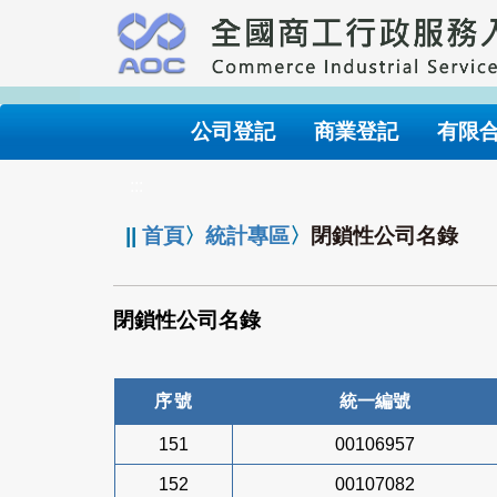
跳
到
主
要
內
公司登記
商業登記
有限
容
:::
||
首頁
〉
統計專區
〉
閉鎖性公司名錄
閉鎖性公司名錄
序號
統一編號
151
00106957
152
00107082