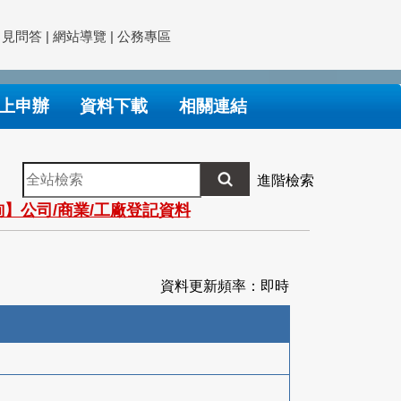
常見問答
|
網站導覽
|
公務專區
上申辦
資料下載
相關連結
全
進階檢索
站
】公司/商業/工廠登記資料
檢
索
資料更新頻率：即時