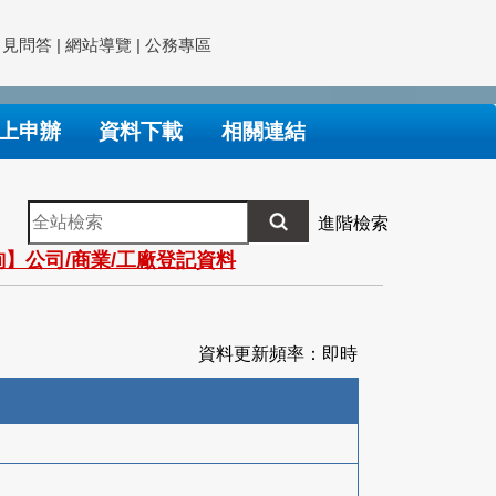
常見問答
|
網站導覽
|
公務專區
上申辦
資料下載
相關連結
全
進階檢索
站
】公司/商業/工廠登記資料
檢
索
資料更新頻率：即時