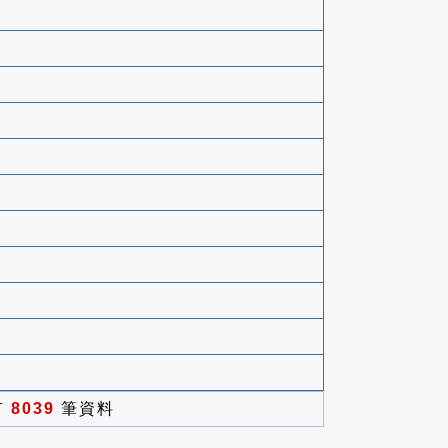
有
8039
筆資料