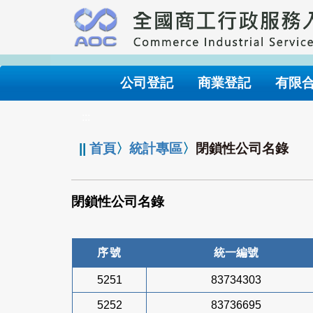
跳
到
主
要
內
公司登記
商業登記
有限
容
:::
||
首頁
〉
統計專區
〉
閉鎖性公司名錄
閉鎖性公司名錄
序號
統一編號
5251
83734303
5252
83736695