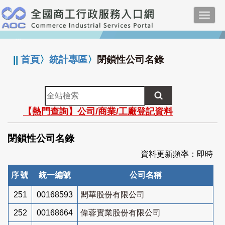
跳
Toggl
到
navig
主
:::
要
內
||
首頁
〉
統計專區
〉
閉鎖性公司名錄
容
全
站
【熱門查詢】公司/商業/工廠登記資料
檢
索
閉鎖性公司名錄
資料更新頻率：即時
序號
統一編號
公司名稱
251
00168593
閎華股份有限公司
252
00168664
偉蓉實業股份有限公司