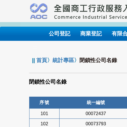
跳
到
主
要
內
公司登記
商業登記
有限
容
:::
||
首頁
〉
統計專區
〉
閉鎖性公司名錄
閉鎖性公司名錄
序號
統一編號
101
00072437
102
00073793