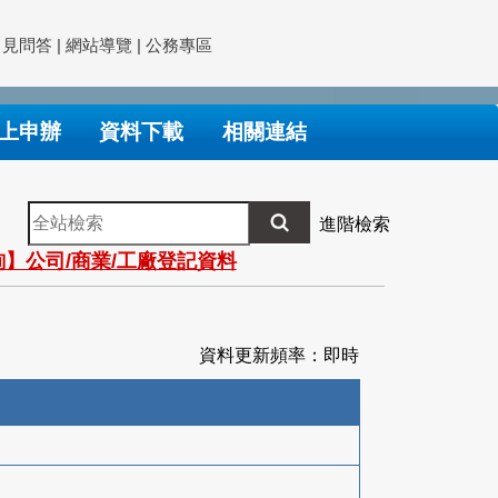
常見問答
|
網站導覽
|
公務專區
上申辦
資料下載
相關連結
全
進階檢索
站
】公司/商業/工廠登記資料
檢
索
資料更新頻率：即時