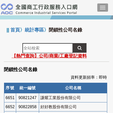
跳
Toggl
到
navig
主
:::
要
內
||
首頁
〉
統計專區
〉
閉鎖性公司名錄
容
全
站
【熱門查詢】公司/商業/工廠登記資料
檢
索
閉鎖性公司名錄
資料更新頻率：即時
序號
統一編號
公司名稱
6651
90821247
謙耀工業股份有限公司
6652
90822858
好好教股份有限公司