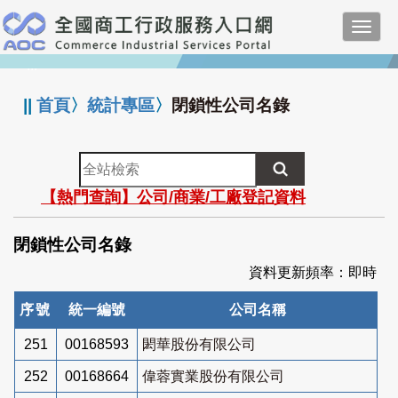
跳
Toggl
到
navig
主
:::
要
內
||
首頁
〉
統計專區
〉
閉鎖性公司名錄
容
全
站
【熱門查詢】公司/商業/工廠登記資料
檢
索
閉鎖性公司名錄
資料更新頻率：即時
序號
統一編號
公司名稱
251
00168593
閎華股份有限公司
252
00168664
偉蓉實業股份有限公司