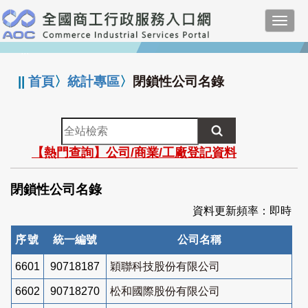
跳
Toggl
到
navig
主
:::
要
內
||
首頁
〉
統計專區
〉
閉鎖性公司名錄
容
全
站
【熱門查詢】公司/商業/工廠登記資料
檢
索
閉鎖性公司名錄
資料更新頻率：即時
序號
統一編號
公司名稱
6601
90718187
穎聯科技股份有限公司
6602
90718270
松和國際股份有限公司