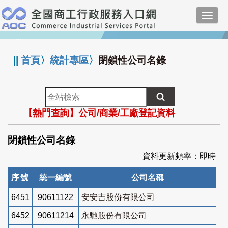
跳
Toggl
到
navig
主
:::
要
內
||
首頁
〉
統計專區
〉
閉鎖性公司名錄
容
全
站
【熱門查詢】公司/商業/工廠登記資料
檢
索
閉鎖性公司名錄
資料更新頻率：即時
序號
統一編號
公司名稱
6451
90611122
安安吉股份有限公司
6452
90611214
永馳股份有限公司