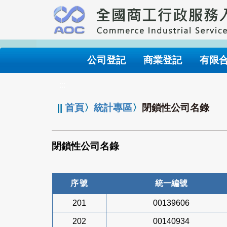
跳
到
主
要
內
公司登記
商業登記
有限
容
:::
||
首頁
〉
統計專區
〉
閉鎖性公司名錄
閉鎖性公司名錄
序號
統一編號
201
00139606
202
00140934