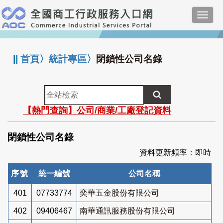
跳
Toggl
到
navig
主
:::
要
內
||
首頁
〉
統計專區
〉
閉鎖性公司名錄
容
全
站
【熱門查詢】公司/商業/工廠登記資料
檢
索
閉鎖性公司名錄
資料更新頻率：即時
序號
統一編號
公司名稱
401
07733774
奕華五金股份有限公司
402
09406467
南華通訊服務股份有限公司