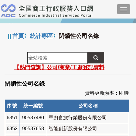
跳
Toggl
到
navig
主
:::
要
內
||
首頁
〉
統計專區
〉
閉鎖性公司名錄
容
全
站
【熱門查詢】公司/商業/工廠登記資料
檢
索
閉鎖性公司名錄
資料更新頻率：即時
序號
統一編號
公司名稱
6351
90537480
單廚食旅行銷股份有限公司
6352
90537658
智能創新股份有限公司