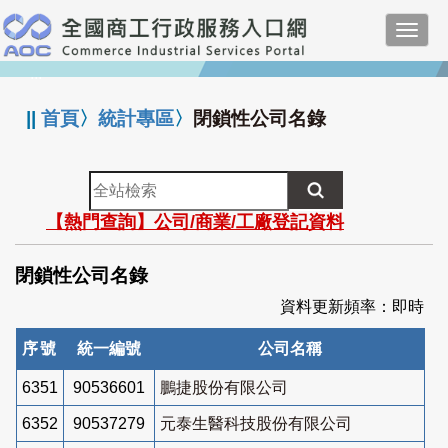
跳
Toggl
到
navig
主
:::
要
內
||
首頁
〉
統計專區
〉
閉鎖性公司名錄
容
全
站
【熱門查詢】公司/商業/工廠登記資料
檢
索
閉鎖性公司名錄
資料更新頻率：即時
序號
統一編號
公司名稱
6351
90536601
鵬捷股份有限公司
6352
90537279
元泰生醫科技股份有限公司