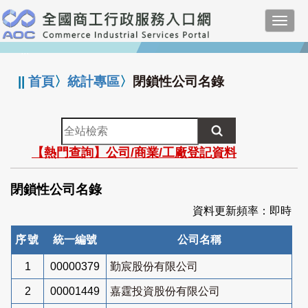
跳
Toggl
到
navig
主
:::
要
內
||
首頁
〉
統計專區
〉
閉鎖性公司名錄
容
全
站
【熱門查詢】公司/商業/工廠登記資料
檢
索
閉鎖性公司名錄
資料更新頻率：即時
序號
統一編號
公司名稱
1
00000379
勤宸股份有限公司
2
00001449
嘉霆投資股份有限公司