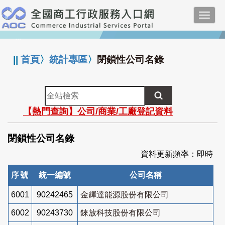
跳
Toggl
到
navig
主
:::
要
內
||
首頁
〉
統計專區
〉
閉鎖性公司名錄
容
全
站
【熱門查詢】公司/商業/工廠登記資料
檢
索
閉鎖性公司名錄
資料更新頻率：即時
序號
統一編號
公司名稱
6001
90242465
金輝達能源股份有限公司
6002
90243730
錸放科技股份有限公司