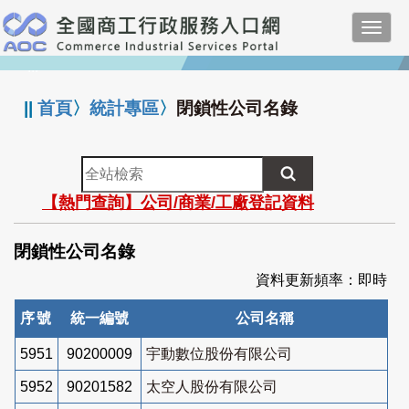
跳
Toggl
到
navig
主
:::
要
內
||
首頁
〉
統計專區
〉
閉鎖性公司名錄
容
全
站
【熱門查詢】公司/商業/工廠登記資料
檢
索
閉鎖性公司名錄
資料更新頻率：即時
序號
統一編號
公司名稱
5951
90200009
宇動數位股份有限公司
5952
90201582
太空人股份有限公司