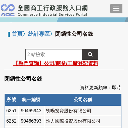
跳
Toggl
到
navig
主
:::
要
內
||
首頁
〉
統計專區
〉
閉鎖性公司名錄
容
全
站
【熱門查詢】公司/商業/工廠登記資料
檢
索
閉鎖性公司名錄
資料更新頻率：即時
序號
統一編號
公司名稱
6251
90465943
筑暘投資股份有限公司
6252
90466393
匯力國際投資股份有限公司