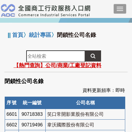
跳
Toggl
到
navig
主
:::
要
內
||
首頁
〉
統計專區
〉
閉鎖性公司名錄
容
全
站
【熱門查詢】公司/商業/工廠登記資料
檢
索
閉鎖性公司名錄
資料更新頻率：即時
序號
統一編號
公司名稱
6601
90718383
笑口常開影業股份有限公司
6602
90719496
韋沃國際股份有限公司