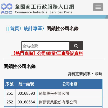
跳
Toggl
到
navig
主
:::
要
內
||
首頁
〉
統計專區
〉
閉鎖性公司名錄
容
全
站
【熱門查詢】公司/商業/工廠登記資料
檢
索
閉鎖性公司名錄
資料更新頻率：即時
序號
統一編號
公司名稱
251
00168593
閎華股份有限公司
252
00168664
偉蓉實業股份有限公司