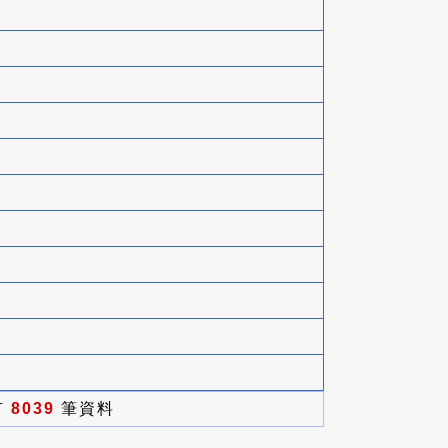
有
8039
筆資料