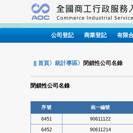
跳
到
主
要
內
公司登記
商業登記
有限
容
:::
||
首頁
〉
統計專區
〉
閉鎖性公司名錄
閉鎖性公司名錄
序號
統一編號
6451
90611122
6452
90611214