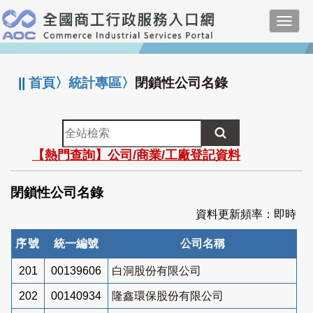
跳
Toggl
到
navig
主
:::
要
內
||
首頁
〉
統計專區
〉
閉鎖性公司名錄
容
全
站
【熱門查詢】公司/商業/工廠登記資料
檢
索
閉鎖性公司名錄
資料更新頻率：即時
序號
統一編號
公司名稱
201
00139606
白洞股份有限公司
202
00140934
隆鑫環保股份有限公司