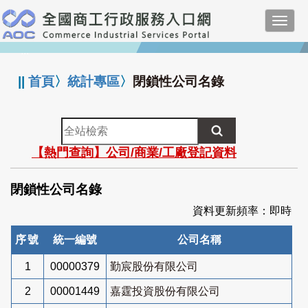
跳
Toggl
到
navig
主
:::
要
內
||
首頁
〉
統計專區
〉
閉鎖性公司名錄
容
全
站
【熱門查詢】公司/商業/工廠登記資料
檢
索
閉鎖性公司名錄
資料更新頻率：即時
序號
統一編號
公司名稱
1
00000379
勤宸股份有限公司
2
00001449
嘉霆投資股份有限公司