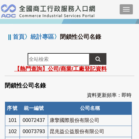
跳
Toggl
到
navig
主
:::
要
內
||
首頁
〉
統計專區
〉
閉鎖性公司名錄
容
全
站
【熱門查詢】公司/商業/工廠登記資料
檢
索
閉鎖性公司名錄
資料更新頻率：即時
序號
統一編號
公司名稱
101
00072437
康擎國際股份有限公司
102
00073793
昆兆益公益股份有限公司