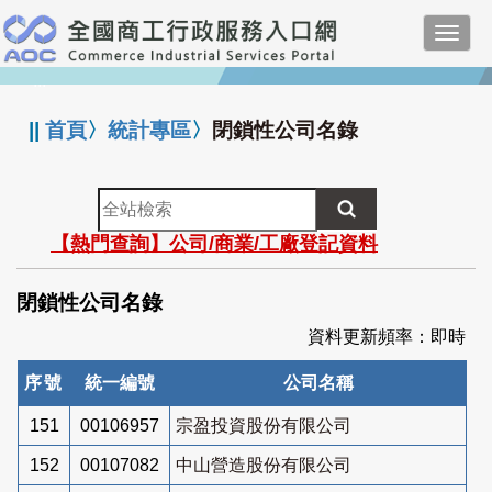
跳
Toggl
到
navig
主
:::
要
內
||
首頁
〉
統計專區
〉
閉鎖性公司名錄
容
全
站
【熱門查詢】公司/商業/工廠登記資料
檢
索
閉鎖性公司名錄
資料更新頻率：即時
序號
統一編號
公司名稱
151
00106957
宗盈投資股份有限公司
152
00107082
中山營造股份有限公司