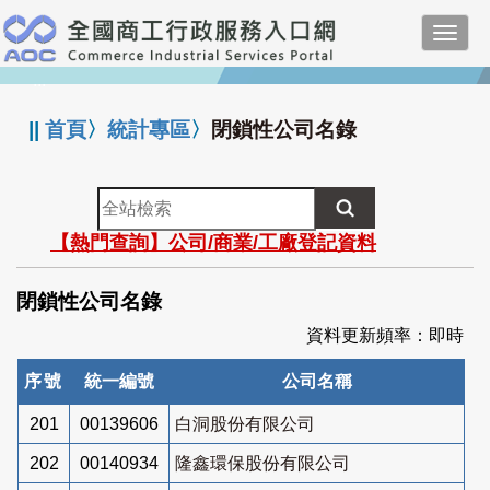
跳
Toggl
到
navig
主
:::
要
內
||
首頁
〉
統計專區
〉
閉鎖性公司名錄
容
全
站
【熱門查詢】公司/商業/工廠登記資料
檢
索
閉鎖性公司名錄
資料更新頻率：即時
序號
統一編號
公司名稱
201
00139606
白洞股份有限公司
202
00140934
隆鑫環保股份有限公司