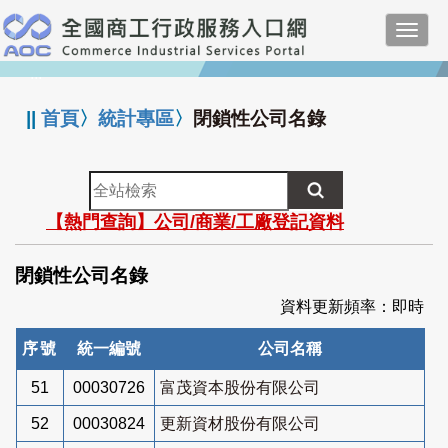
跳
Toggl
到
navig
主
:::
要
內
||
首頁
〉
統計專區
〉
閉鎖性公司名錄
容
全
站
【熱門查詢】公司/商業/工廠登記資料
檢
索
閉鎖性公司名錄
資料更新頻率：即時
序號
統一編號
公司名稱
51
00030726
富茂資本股份有限公司
52
00030824
更新資材股份有限公司