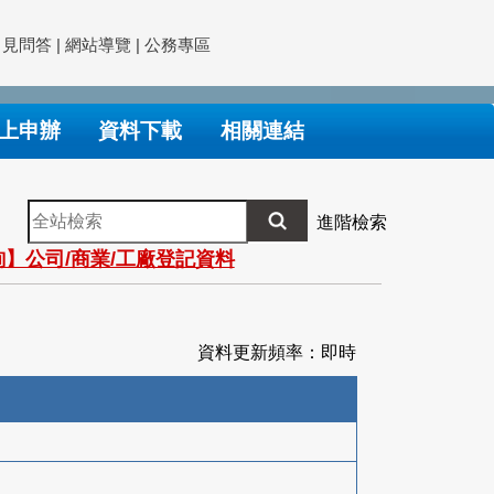
常見問答
|
網站導覽
|
公務專區
上申辦
資料下載
相關連結
全
進階檢索
站
】公司/商業/工廠登記資料
檢
索
資料更新頻率：即時