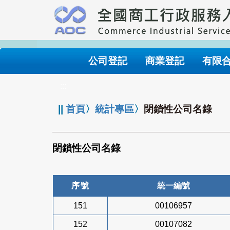
跳
到
主
要
內
公司登記
商業登記
有限
容
:::
||
首頁
〉
統計專區
〉
閉鎖性公司名錄
閉鎖性公司名錄
序號
統一編號
151
00106957
152
00107082