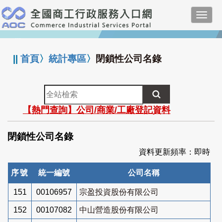
跳
Toggl
到
navig
主
:::
要
內
||
首頁
〉
統計專區
〉
閉鎖性公司名錄
容
全
站
【熱門查詢】公司/商業/工廠登記資料
檢
索
閉鎖性公司名錄
資料更新頻率：即時
序號
統一編號
公司名稱
151
00106957
宗盈投資股份有限公司
152
00107082
中山營造股份有限公司