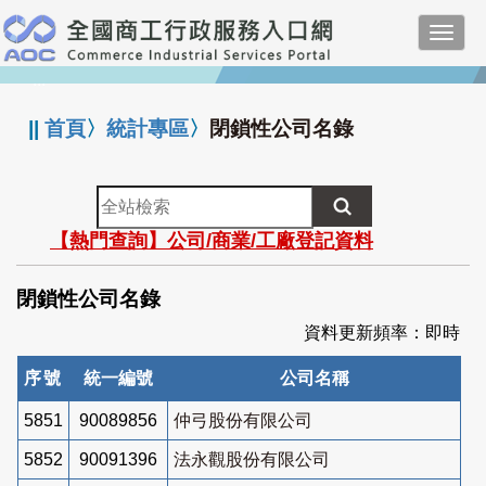
跳
Toggl
到
navig
主
:::
要
內
||
首頁
〉
統計專區
〉
閉鎖性公司名錄
容
全
站
【熱門查詢】公司/商業/工廠登記資料
檢
索
閉鎖性公司名錄
資料更新頻率：即時
序號
統一編號
公司名稱
5851
90089856
仲弓股份有限公司
5852
90091396
法永觀股份有限公司