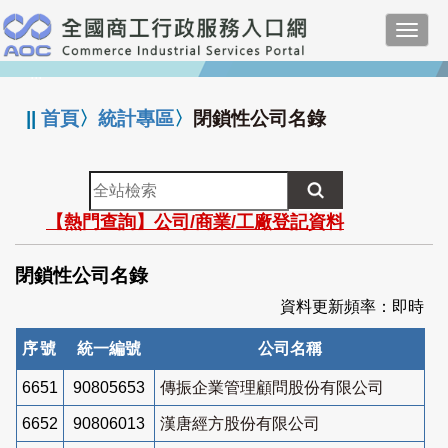
跳
Toggl
到
navig
主
:::
要
內
||
首頁
〉
統計專區
〉
閉鎖性公司名錄
容
全
站
【熱門查詢】公司/商業/工廠登記資料
檢
索
閉鎖性公司名錄
資料更新頻率：即時
序號
統一編號
公司名稱
6651
90805653
傳振企業管理顧問股份有限公司
6652
90806013
漢唐經方股份有限公司